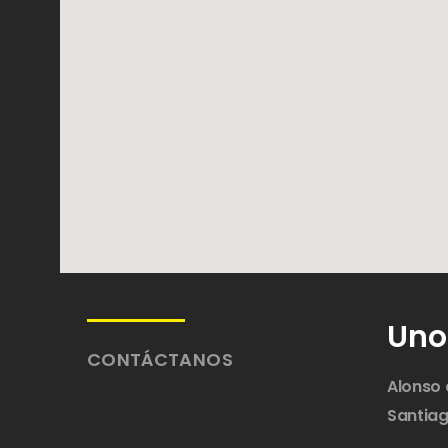
Uno
CONTÁCTANOS
Alonso 
Santiag