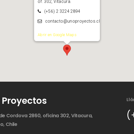
of. 302, Vitacura.
(+56) 2 3224 2894
contacto@unoproyectos.cl
Abrir en Google Maps
 Proyectos
Ll
(
de Cordova 2860, oficina 302, Vitacura,
o, Chile