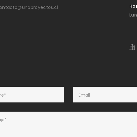
Ho
ontacto@unoproyectos.cl
Lun