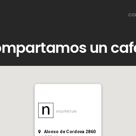
CO
mpartamos un caf
u n o
arquitectura
Alonso de Cordova 2860